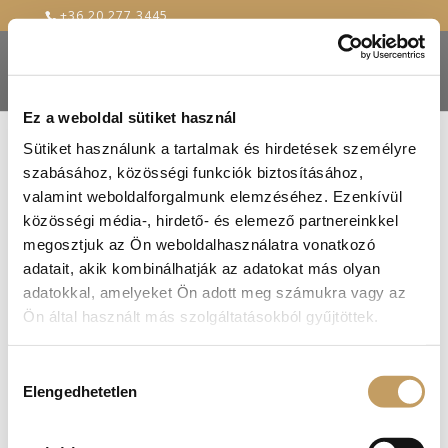
+36 20 277 3445
Ez a weboldal sütiket használ
Sütiket használunk a tartalmak és hirdetések személyre
szabásához, közösségi funkciók biztosításához,
20201008_161934
valamint weboldalforgalmunk elemzéséhez. Ezenkívül
közösségi média-, hirdető- és elemező partnereinkkel
2020-Oct-12
megosztjuk az Ön weboldalhasználatra vonatkozó
adatait, akik kombinálhatják az adatokat más olyan
adatokkal, amelyeket Ön adott meg számukra vagy az
Ön által használt más szolgáltatásokból gyűjtöttek.
Hozzájárulás
Elengedhetetlen
kiválasztása