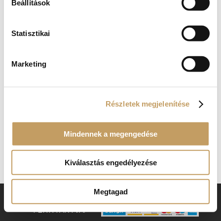
Beállítások
Statisztikai
Marketing
Részletek megjelenítése
Kosár
Mindennek a megengedése
No products in the cart.
Kiválasztás engedélyezése
Megtagad
RENAISSANCE ÉTTEREM © 2018. MINDEN JOG
FENNTARTVA.