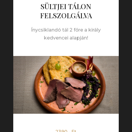
SÜLTJEI TÁLON
FELSZOLGÁLVA
Ínycsiklandó tál 2 főre a király
kedvencei alapján!
2390.- Ft