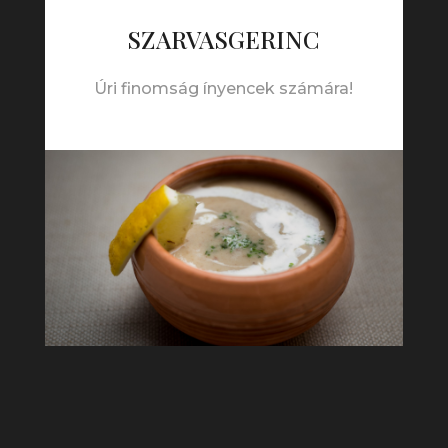
SZARVASGERINC
Úri finomság ínyencek számára!