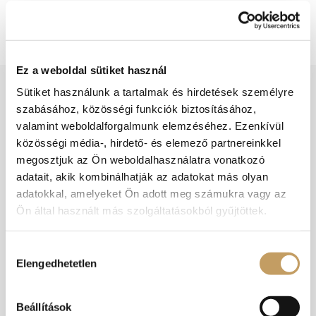
ÉTLAP
Ez a weboldal sütiket használ
Sütiket használunk a tartalmak és hirdetések személyre
ÉTTERMÜNK ÖT EGYEDI STÍLUSÚ
szabásához, közösségi funkciók biztosításához,
TEREMMEL, ÖSSZESEN 460
valamint weboldalforgalmunk elemzéséhez. Ezenkívül
FÉRŐHELLYEL ÉS EGY DUNAI
PANORÁMÁS TERASSZAL
közösségi média-, hirdető- és elemező partnereinkkel
RENDELKEZIK, ÍGY ALKALMAS
megosztjuk az Ön weboldalhasználatra vonatkozó
MIND EGYÉNI VENDÉGEK, MIND
adatait, akik kombinálhatják az adatokat más olyan
CSOPORTOK, CÉGES- ÉS CSALÁDI
RENDEZVÉNYEK FOGADÁSÁRA IS.
adatokkal, amelyeket Ön adott meg számukra vagy az
A RENAISSANCE ÉTTEREM
Ön által használt más szolgáltatásokból gyűjtöttek.
KEDVELT ESKÜVŐI HELYSZÍN,
TERMEINK MINDEN PLUSZ
DÍSZÍTÉS NÉLKÜL IS REMEKÜL
Hozzájárulás
MUTATNAK AZ ESKÜVŐI
Elengedhetetlen
kiválasztása
FOTÓKON.
Renaissance
Beállítások