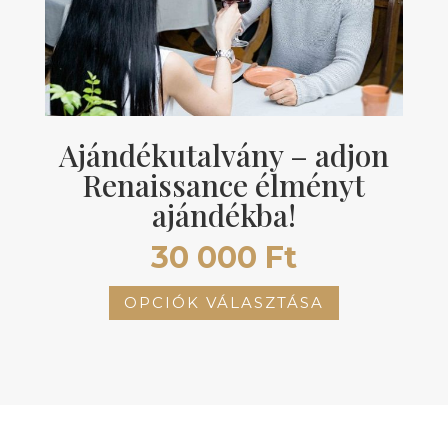
a
termékoldalon
választhatók
ki
Ajándékutalvány – adjon
Renaissance élményt
ajándékba!
30 000
Ft
Ennek
OPCIÓK VÁLASZTÁSA
a
terméknek
több
variációja
van.
A