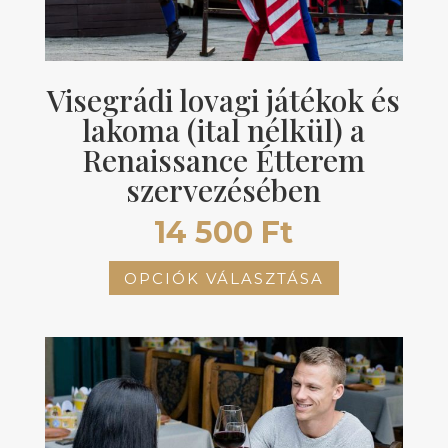
Visegrádi lovagi játékok és
lakoma (ital nélkül) a
Renaissance Étterem
szervezésében
14 500
Ft
Ennek
OPCIÓK VÁLASZTÁSA
a
terméknek
több
variációja
van.
A
változatok