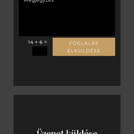
=
14 + 6
FOGLALÁS
ELKÜLDÉSE
Üzenet küldése