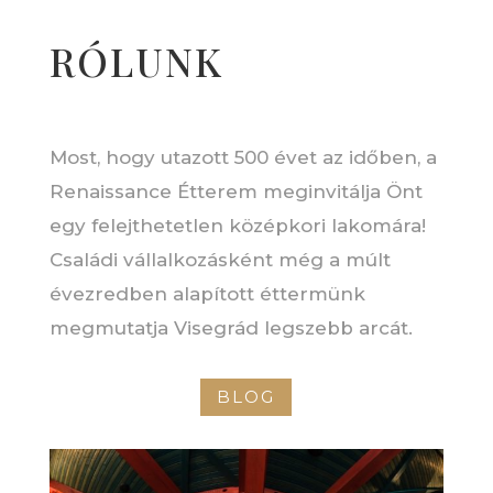
változatok
RÓLUNK
a
termékoldalon
választhatók
ki
Most, hogy utazott 500 évet az időben, a
Renaissance Étterem meginvitálja Önt
egy felejthetetlen középkori lakomára!
Családi vállalkozásként még a múlt
évezredben alapított éttermünk
megmutatja Visegrád legszebb arcát.
BLOG