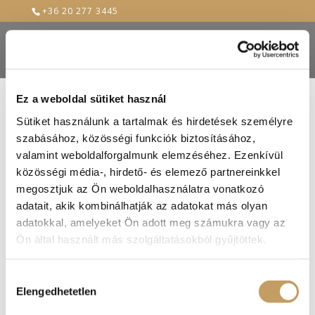
+36 20 277 3445
Ez a weboldal sütiket használ
Sütiket használunk a tartalmak és hirdetések személyre
IMG_0547
szabásához, közösségi funkciók biztosításához,
valamint weboldalforgalmunk elemzéséhez. Ezenkívül
2018-Dec-9
közösségi média-, hirdető- és elemező partnereinkkel
megosztjuk az Ön weboldalhasználatra vonatkozó
adatait, akik kombinálhatják az adatokat más olyan
adatokkal, amelyeket Ön adott meg számukra vagy az
Ön által használt más szolgáltatásokból gyűjtöttek.
Hozzájárulás
Elengedhetetlen
kiválasztása