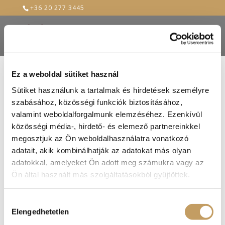
+36 20 277 3445
Ez a weboldal sütiket használ
Sütiket használunk a tartalmak és hirdetések személyre
szűz
szabásához, közösségi funkciók biztosításához,
valamint weboldalforgalmunk elemzéséhez. Ezenkívül
2024-Jan-18
közösségi média-, hirdető- és elemező partnereinkkel
megosztjuk az Ön weboldalhasználatra vonatkozó
adatait, akik kombinálhatják az adatokat más olyan
adatokkal, amelyeket Ön adott meg számukra vagy az
Ön által használt más szolgáltatásokból gyűjtöttek.
Hozzájárulás
Elengedhetetlen
kiválasztása