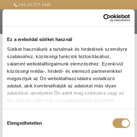
+36 20 277 3445
Ez a weboldal sütiket használ
Sütiket használunk a tartalmak és hirdetések személyre
rudolf-ii-a-jeho-
szabásához, közösségi funkciók biztosításához,
valamint weboldalforgalmunk elemzéséhez. Ezenkívül
dvoranstvo
közösségi média-, hirdető- és elemező partnereinkkel
megosztjuk az Ön weboldalhasználatra vonatkozó
2019-Feb-15
adatait, akik kombinálhatják az adatokat más olyan
adatokkal, amelyeket Ön adott meg számukra vagy az
Ön által használt más szolgáltatásokból gyűjtöttek.
Hozzájárulás
Elengedhetetlen
kiválasztása