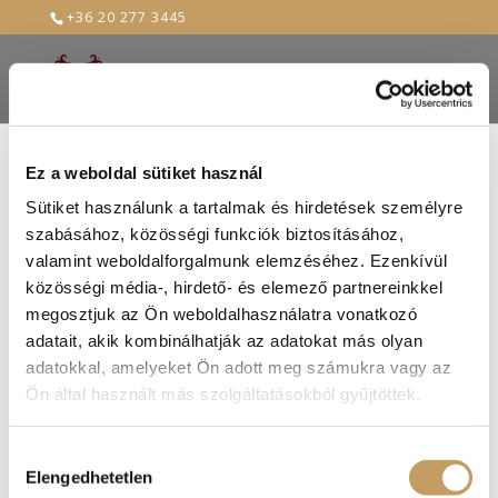
+36 20 277 3445
Ez a weboldal sütiket használ
rudolf-ii-a-jeho-
Sütiket használunk a tartalmak és hirdetések személyre
szabásához, közösségi funkciók biztosításához,
dvoranstvo
valamint weboldalforgalmunk elemzéséhez. Ezenkívül
közösségi média-, hirdető- és elemező partnereinkkel
2019-febr-15
megosztjuk az Ön weboldalhasználatra vonatkozó
adatait, akik kombinálhatják az adatokat más olyan
adatokkal, amelyeket Ön adott meg számukra vagy az
Ön által használt más szolgáltatásokból gyűjtöttek.
Hozzájárulás
Elengedhetetlen
kiválasztása