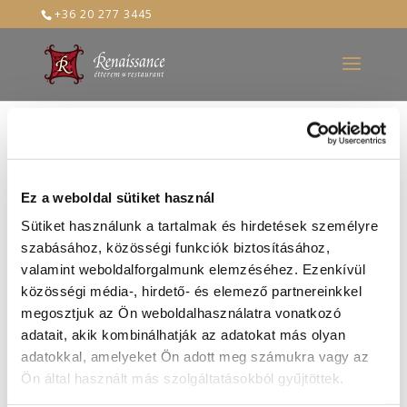
+36 20 277 3445
bébi_csirke
Ez a weboldal sütiket használ
2023-jan-13
Sütiket használunk a tartalmak és hirdetések személyre
szabásához, közösségi funkciók biztosításához,
valamint weboldalforgalmunk elemzéséhez. Ezenkívül
közösségi média-, hirdető- és elemező partnereinkkel
megosztjuk az Ön weboldalhasználatra vonatkozó
adatait, akik kombinálhatják az adatokat más olyan
adatokkal, amelyeket Ön adott meg számukra vagy az
Ön által használt más szolgáltatásokból gyűjtöttek.