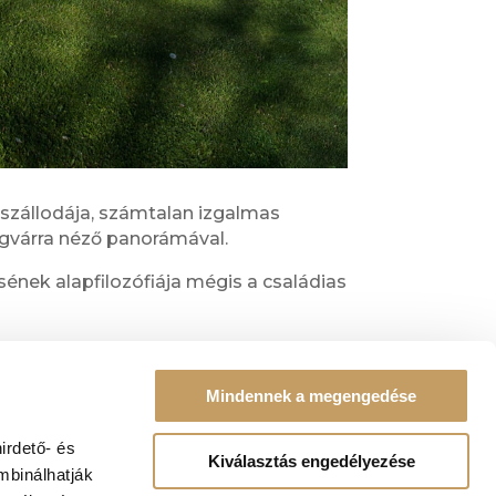
szállodája, számtalan izgalmas
egvárra néző panorámával.
ének alapfilozófiája mégis a családias
 mégis professzionális vendéglátás
Mindennek a megengedése
irdető- és
Kiválasztás engedélyezése
mbinálhatják