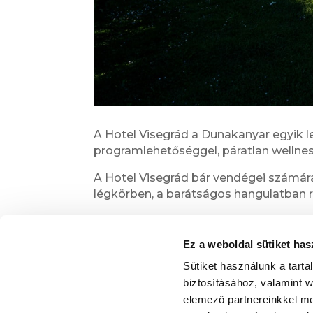
A Hotel Visegrád a Dunakanyar egyik l
programlehetőséggel, páratlan wellnes
A Hotel Visegrád bár vendégei számára
légkörben, a barátságos hangulatban re
Ha igazán gazdag programkínálatra vág
keretein belül felfedezni, nem érdeme
Ez a weboldal sütiket has
Sütiket használunk a tart
biztosításához, valamint 
elemező partnereinkkel me