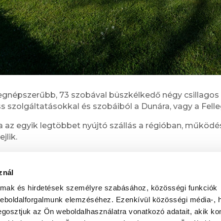
egnépszerűbb, 73 szobával büszkélkedő négy csillagos 
s szolgáltatásokkal és szobáiból a Dunára, vagy a Fell
 az egyik legtöbbet nyújtó szállás a régióban, működés
jlik.
yik, s szeretné Visegrádot saját elgondolásai mentén,
s tovább keresgélnie.
znál
almak és hirdetések személyre szabásához, közösségi funkciók
ÉRDEKEL
weboldalforgalmunk elemzéséhez. Ezenkívül közösségi média-, h
gosztjuk az Ön weboldalhasználatra vonatkozó adatait, akik ko