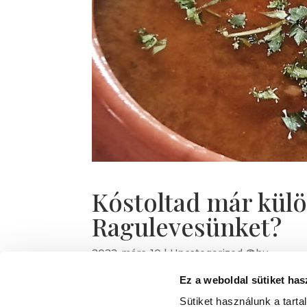
Kóstoltad már kül
Ragulevesünket?
2022-márc-10
|
Uncategorized @hu
Ez a weboldal sütiket has
A Renaissance Étterem egyik kiemelten font
visszacsempésszen a köztudatba, melyek ad
Sütiket használunk a tart