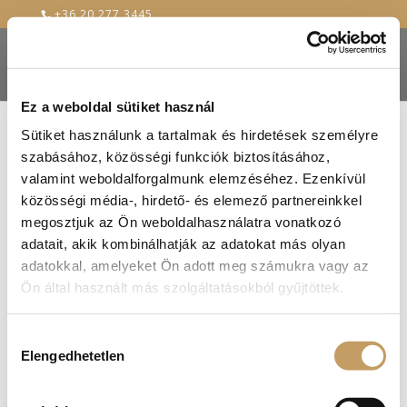
+36 20 277 3445
Ez a weboldal sütiket használ
Sütiket használunk a tartalmak és hirdetések személyre
szabásához, közösségi funkciók biztosításához,
valamint weboldalforgalmunk elemzéséhez. Ezenkívül
közösségi média-, hirdető- és elemező partnereinkkel
megosztjuk az Ön weboldalhasználatra vonatkozó
adatait, akik kombinálhatják az adatokat más olyan
adatokkal, amelyeket Ön adott meg számukra vagy az
Ön által használt más szolgáltatásokból gyűjtöttek.
Hozzájárulás
Elengedhetetlen
kiválasztása
There will be a Renaissance New Year’s Eve this