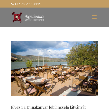
+36 20 277 3445
Élvezd a Dunakanyar lebilincselő látványát