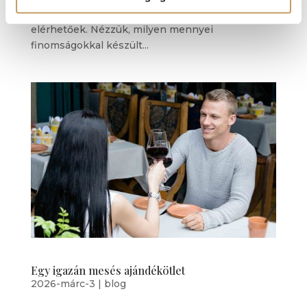
csupán ebben az időszakban lesznek
elérhetőek. Nézzük, milyen mennyei
finomságokkal készült...
Egy igazán mesés ajándékötlet
2026-márc-3
|
blog