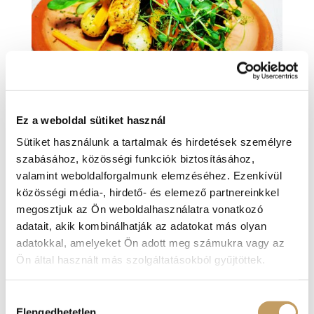
Ez a weboldal sütiket használ
Válogatás a Renaissance Étterem júniusi
Sütiket használunk a tartalmak és hirdetések személyre
ajánlataiból
szabásához, közösségi funkciók biztosításához,
2026-jún-10
|
blog
valamint weboldalforgalmunk elemzéséhez. Ezenkívül
közösségi média-, hirdető- és elemező partnereinkkel
Íme hát, beköszöntött a nyár. Lehet, hogy ebben
a formában, ahogyan a hőmérő informál
megosztjuk az Ön weboldalhasználatra vonatkozó
bennüket, csak júliusra vártuk, erről azonban
adatait, akik kombinálhatják az adatokat más olyan
magát a nyarat senki sem értesítette, így mi is
adatokkal, amelyeket Ön adott meg számukra vagy az
reagáltunk a nagy melegre. Ez nem csupán
Ön által használt más szolgáltatásokból gyűjtöttek.
abban merül ki, hogy gyönyörű, Dunára néző...
Hozzájárulás
Elengedhetetlen