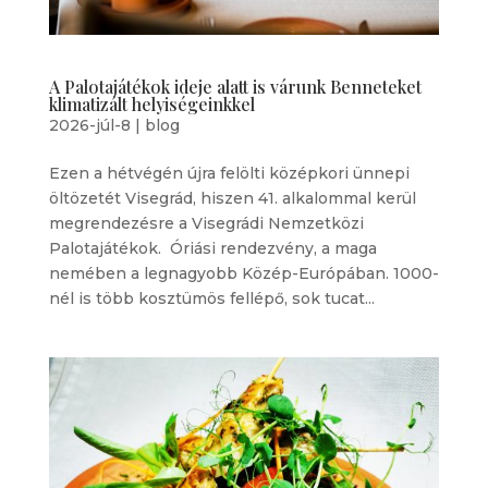
A Palotajátékok ideje alatt is várunk Benneteket
klimatizált helyiségeinkkel
2026-júl-8
|
blog
Ezen a hétvégén újra felölti középkori ünnepi
öltözetét Visegrád, hiszen 41. alkalommal kerül
megrendezésre a Visegrádi Nemzetközi
Palotajátékok. Óriási rendezvény, a maga
nemében a legnagyobb Közép-Európában. 1000-
nél is több kosztümös fellépő, sok tucat...