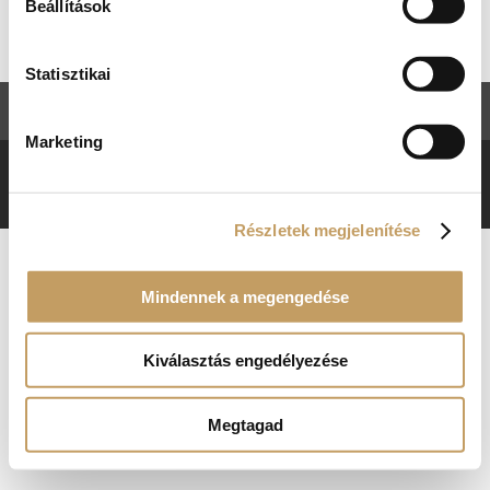
Nincsenek termékek a kosárban.
Beállítások
Statisztikai
ÁSZF
Adatkezelési tájékoztató
Marketing
RENAISSANCE ÉTTEREM © 2018. MINDEN JOG
FENNTARTVA.
Részletek megjelenítése
Mindennek a megengedése
Kiválasztás engedélyezése
Megtagad