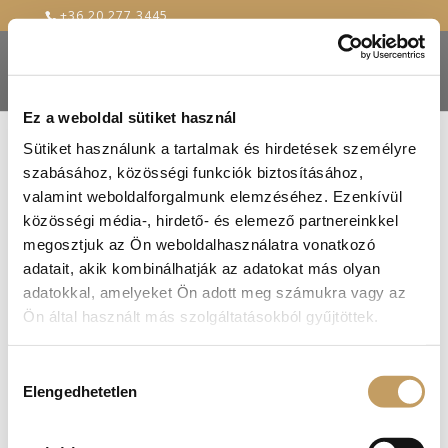
+36 20 277 3445
Ez a weboldal sütiket használ
Sütiket használunk a tartalmak és hirdetések személyre
szabásához, közösségi funkciók biztosításához,
corvin_janos_eledele
valamint weboldalforgalmunk elemzéséhez. Ezenkívül
közösségi média-, hirdető- és elemező partnereinkkel
2018-febr-9
megosztjuk az Ön weboldalhasználatra vonatkozó
adatait, akik kombinálhatják az adatokat más olyan
adatokkal, amelyeket Ön adott meg számukra vagy az
Ön által használt más szolgáltatásokból gyűjtöttek.
Hozzájárulás
Elengedhetetlen
kiválasztása
Kosár