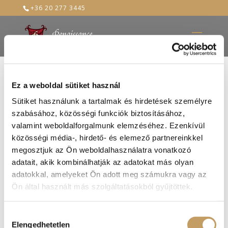
+36 20 277 3445
Ez a weboldal sütiket használ
6634_v2
Sütiket használunk a tartalmak és hirdetések személyre
szabásához, közösségi funkciók biztosításához,
2019-febr-22
valamint weboldalforgalmunk elemzéséhez. Ezenkívül
közösségi média-, hirdető- és elemező partnereinkkel
megosztjuk az Ön weboldalhasználatra vonatkozó
adatait, akik kombinálhatják az adatokat más olyan
adatokkal, amelyeket Ön adott meg számukra vagy az
Ön által használt más szolgáltatásokból gyűjtöttek.
Hozzájárulás
Elengedhetetlen
kiválasztása