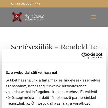
+36 20 277 3445
Sertéscsülök – Rendeld Te
is házhoz!
Az újévben a hagyomány szerint nagyon
Ez a weboldal sütiket használ
fontos, hogy az ember egyen sertéshúst,
hiszen a disznó a néphiedelem szerint
Sütiket használunk a tartalmak és hirdetések személyre
kitúrja a szerencsét. Nos, az biztos, hogy
szabásához, közösségi funkciók biztosításához,
kockáztatni nem érdemes, ahogyan az
valamint weboldalforgalmunk elemzéséhez. Ezenkívül
is, hogy a Renaissance Étterem csülök
közösségi média-, hirdető- és elemező partnereinkkel
fogása mennyei.
megosztjuk az Ön weboldalhasználatra vonatkozó