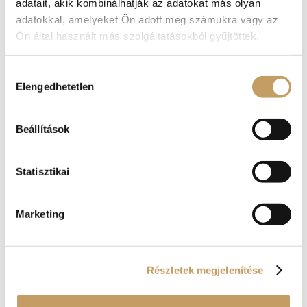
adatait, akik kombinálhatják az adatokat más olyan
adatokkal, amelyeket Ön adott meg számukra vagy az
Ön által használt más szolgáltatásokból gyűjtöttek.
Hozzájárulás
Elengedhetetlen
kiválasztása
Beállítások
Statisztikai
Séfünk – ahogyan azt már jól tudjátok –
mindig megbolondítja a hagyományos
alapokat valami egészen szokatlan
Marketing
plusszal.
Ez a sertéscsülök esetében sincs
másképpen: a hagymás sült
Részletek megjelenítése
parázsburgonya mellett mustár és
tormamártás is kerül a csülök mellé,