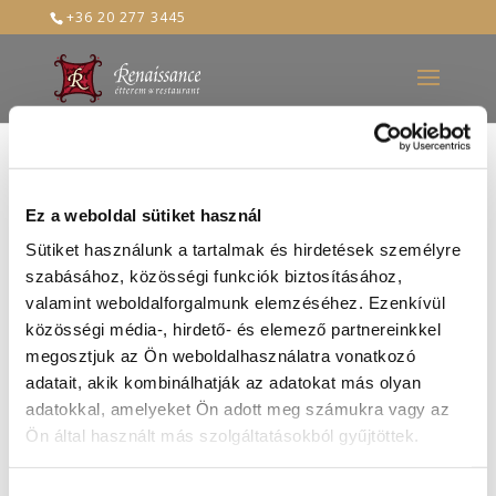
+36 20 277 3445
nyárs
Ez a weboldal sütiket használ
Sütiket használunk a tartalmak és hirdetések személyre
2022-aug-27
szabásához, közösségi funkciók biztosításához,
valamint weboldalforgalmunk elemzéséhez. Ezenkívül
közösségi média-, hirdető- és elemező partnereinkkel
megosztjuk az Ön weboldalhasználatra vonatkozó
adatait, akik kombinálhatják az adatokat más olyan
adatokkal, amelyeket Ön adott meg számukra vagy az
Ön által használt más szolgáltatásokból gyűjtöttek.
Hozzájárulás