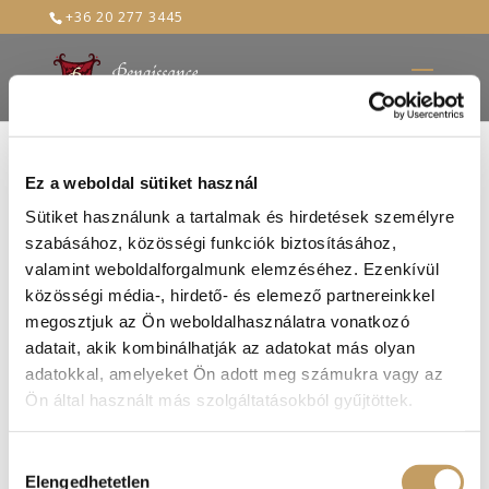
+36 20 277 3445
Ez a weboldal sütiket használ
teraszról 3
Sütiket használunk a tartalmak és hirdetések személyre
szabásához, közösségi funkciók biztosításához,
2021-ápr-22
valamint weboldalforgalmunk elemzéséhez. Ezenkívül
közösségi média-, hirdető- és elemező partnereinkkel
megosztjuk az Ön weboldalhasználatra vonatkozó
adatait, akik kombinálhatják az adatokat más olyan
adatokkal, amelyeket Ön adott meg számukra vagy az
Ön által használt más szolgáltatásokból gyűjtöttek.
Hozzájárulás
Elengedhetetlen
kiválasztása