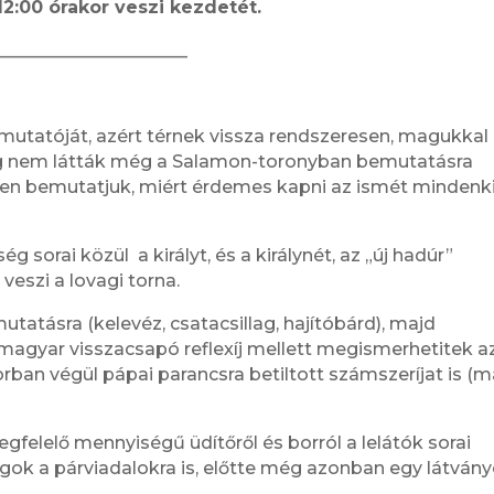
12:00 órakor veszi kezdetét.
______________________
emutatóját, azért térnek vissza rendszeresen, magukkal
dig nem látták még a Salamon-toronyban bemutatásra
en bemutatjuk, miért érdemes kapni az ismét mindenk
 sorai közül a királyt, és a királynét, az „új hadúr”
veszi a lovagi torna.
utatásra (kelevéz, csatacsillag, hajítóbárd), majd
 magyar visszacsapó reflexíj mellett megismerhetitek a
orban végül pápai parancsra betiltott számszeríjat is (
felelő mennyiségű üdítőről és borról a lelátók sorai
agok a párviadalokra is, előtte még azonban egy látván