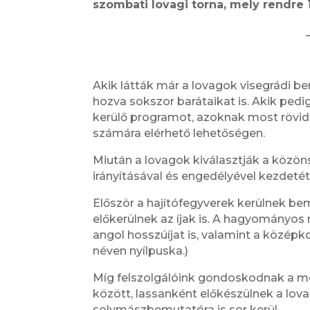
szombati lovagi torna, mely rendre 
Akik látták már a lovagok visegrádi b
hozva sokszor barátaikat is. Akik pe
kerülő programot, azoknak most rövid
számára elérhető lehetőségen.
Miután a lovagok kiválasztják a közönség
irányításával és engedélyével kezdetét 
Először a hajítófegyverek kerülnek bem
előkerülnek az íjak is. A hagyományos
angol hosszúíjat is, valamint a középk
néven nyílpuska.)
Míg felszolgálóink gondoskodnak a meg
között, lassanként előkészülnek a lov
solymászbemutatóra is sor kerül.