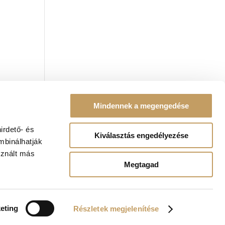
at
!
Mindennek a megengedése
irdető- és
Kiválasztás engedélyezése
mbinálhatják
sznált más
Megtagad
eting
Részletek megjelenítése