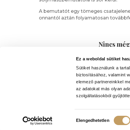
A bemutatót egy tömeges csatajelenet 
onnantól aztán folyamatosan továbbfej
Nincs még
Gyertek el Visegrádra és néz
Várunk Ben
Ez a weboldal sütiket has
Sütiket használunk a tart
biztosításához, valamint 
elemező partnereinkkel me
az adatokat más olyan ad
szolgáltatásokból gyűjtötte
ÁSZF
Adatkezelési tájékoztató
Hozzájárulás
Elengedhetetlen
kiválasztása
RENAISSANCE ÉTTEREM © 2018. MINDEN