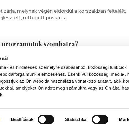
zárja, melynek végén eldördül a korszakban feltalált,
lesztett, rettegett puska is.
 programotok szombatra?
zétek a meg délben
lovagi torna bemutatónk
neteket nagy szeretettel!
znál
almak és hirdetések személyre szabásához, közösségi funkciók
weboldalforgalmunk elemzéséhez. Ezenkívül közösségi média-, h
gosztjuk az Ön weboldalhasználatra vonatkozó adatait, akik ko
atokkal, amelyeket Ön adott meg számukra vagy az Ön által ha
k.
Beállítások
Statisztikai
Mark
 JOG FENNTARTVA.