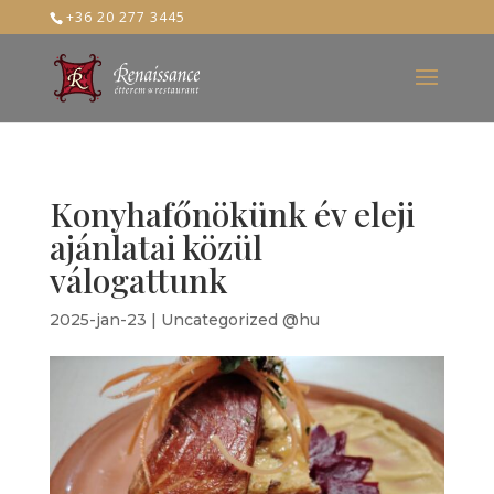
+36 20 277 3445
Konyhafőnökünk év eleji
ajánlatai közül
válogattunk
2025-jan-23
|
Uncategorized @hu