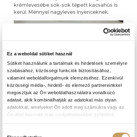
krémlevesébe sok-sok tépett kacsahús is
kerül. Mennyei nagyleves ínyenceknek.
Ez a weboldal sütiket használ
Sütiket használunk a tartalmak és hirdetések személyre
szabásához, közösségi funkciók biztosításához,
valamint weboldalforgalmunk elemzéséhez. Ezenkívül
közösségi média-, hirdető- és elemező partnereinkkel
megosztjuk az Ön weboldalhasználatra vonatkozó
adatait, akik kombinálhatják az adatokat más olyan
adatokkal, amelyeket Ön adott meg számukra vagy az
Lazacfilé zöldséges lasagne-vel
Ön által használt más szolgáltatásokból gyűjtöttek.
Céklás pácban érleljük a lazacot, mely
eljárás egyszerre kölcsönöz rendkívül
Hozzájárulás
izgalmas ízeket és színeket. Így kerül e