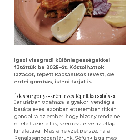
Igazi visegrádi különlegességekkel
fűtöttük be 2025-öt. Kóstolhattok
lazacot, tépett kacsahúsos levest, de
erdei gombás, isteni tarját is…
Édesburgonya-krémleves tépett kacsahússal
Januárban odahaza is gyakori vendég a
batátaleves, azonban étteremben ritkán
gondol rá az ember, hogy bizony rendelne
efféle háziételt is, szemezgetve az étlap
kínálatával. Más a helyzet persze, ha a
Renaissanceban járunk. Séfünk izgalmas