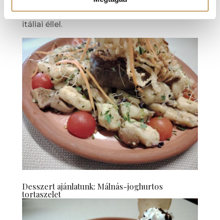
köretként, s mindezt megszórjuk finom
hagyma ropogóssal. Egy kis pilisi hangulat,
itáliai éllel.
Desszert ajánlatunk: Málnás-joghurtos
tortaszelet