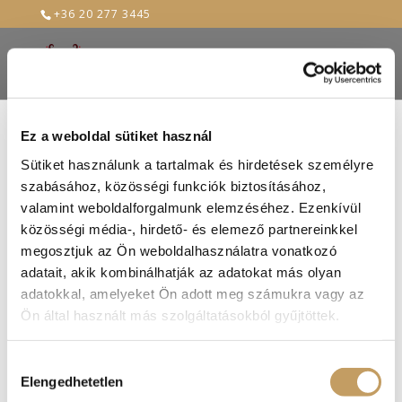
+36 20 277 3445
Ez a weboldal sütiket használ
20230426_144825
Sütiket használunk a tartalmak és hirdetések személyre
szabásához, közösségi funkciók biztosításához,
2023-ápr-30
valamint weboldalforgalmunk elemzéséhez. Ezenkívül
közösségi média-, hirdető- és elemező partnereinkkel
megosztjuk az Ön weboldalhasználatra vonatkozó
adatait, akik kombinálhatják az adatokat más olyan
adatokkal, amelyeket Ön adott meg számukra vagy az
Ön által használt más szolgáltatásokból gyűjtöttek.
Hozzájárulás
Elengedhetetlen
kiválasztása