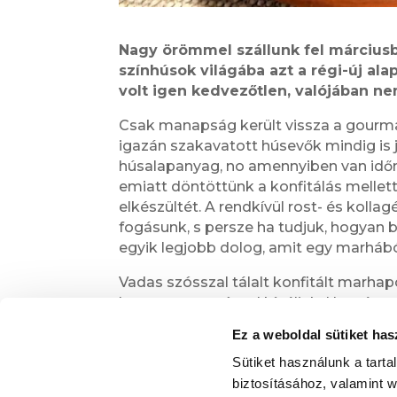
Nagy örömmel szállunk fel márciusba
színhúsok világába azt a régi-új al
volt igen kedvezőtlen, valójában ne
Csak manapság került vissza a gourma
igazán szakavatott húsevők mindig is 
húsalapanyag, no amennyiben van időnk
emiatt döntöttünk a konfitálás mellet
elkészültét. A rendkívül rost- és kolla
fogásunk, s persze ha tudjuk, hogyan 
egyik legjobb dolog, amit egy marhábó
Vadas szósszal tálalt konfitált marhap
hagymaropogóssal kínáljuk. Hozzá ped
valamelyik testes, magyar vörösbort, íz
Ez a weboldal sütiket has
Sütiket használunk a tart
biztosításához, valamint 