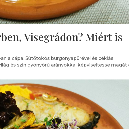
ben, Visegrádon? Miért is
an a cápa. Sütőtökös burgonyapürével és céklás
zvilág és szín gyönyörű arányokkal képviseltesse magát 