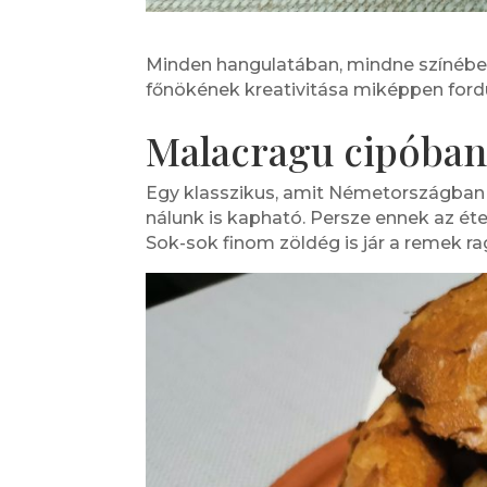
Minden hangulatában, mindne színében
főnökének kreativitása miképpen fordu
Malacragu cipóba
Egy klasszikus, amit Németországban é
nálunk is kapható. Persze ennek az é
Sok-sok finom zöldég is jár a remek ra