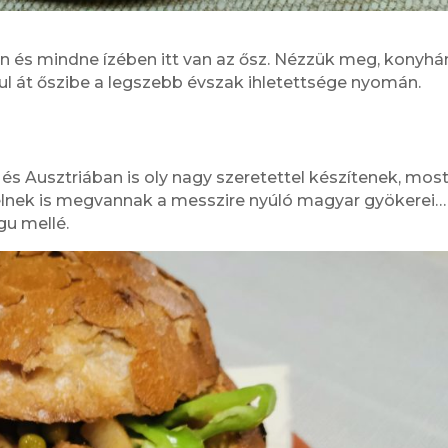
 és mindne ízében itt van az ősz. Nézzük meg, konyhá
l át őszibe a legszebb évszak ihletettsége nyomán.
n
s Ausztriában is oly nagy szeretettel készítenek, mos
telnek is megvannak a messzire nyúló magyar gyökerei…
gu mellé.