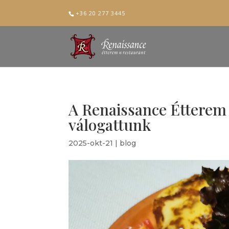
+36 20 277 3445
A Renaissance Étterem 
válogattunk
2025-okt-21
|
blog