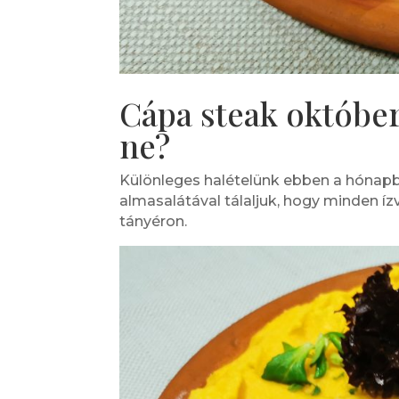
Cápa steak október
ne?
Különleges halételünk ebben a hónapb
almasalátával tálaljuk, hogy minden í
tányéron.