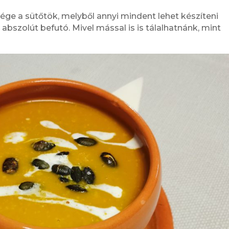
ge a sütőtök, melyből annyi mindent lehet készíteni
abszolút befutó. Mivel mással is is tálalhatnánk, mint