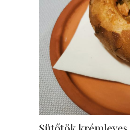
Sütőtök krémleves