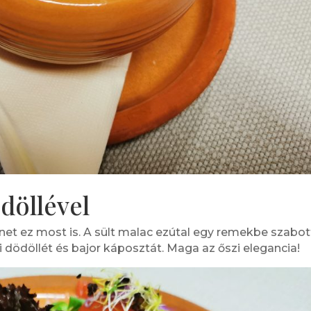
döllével
rténet ez most is. A sült malac ezútal egy remekbe szabot
 dödöllét és bajor káposztát. Maga az őszi elegancia!