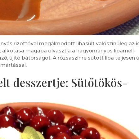
nyás rizottóval megálmodott libasült valószínűleg az i
k alkotása magába olvasztja a hagyományos libamell-
mző, újító bátorságot. A rózsaszínre sütött liba teljesen ú
 mártással.
lt desszertje: Sütőtökös-