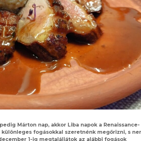
pedig Márton nap, akkor Liba napok a Renaissance-
is különleges fogásokkal szeretnénk megőrizni, s n
ecember 1-ig megtaláljátok az alábbi fogások