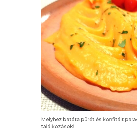
Melyhez batáta pürét és konfitált par
találkozások!