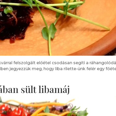
ekvárral felszolgált előétel csodásan segíti a ráhangolód
en jegyezzük meg, hogy liba rilette-ünk felér egy főéte
ban sült libamáj