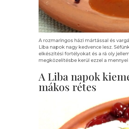
A rozmaringos házi mártással és vargá
Liba napok nagy kedvence lesz. Séfün
elkészítési fortélyokat és a rá oly jelle
megközelítésbe kerül ezzel a mennyei
A Liba napok kieme
mákos rétes