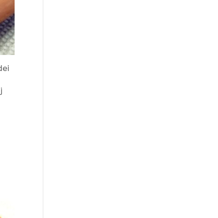
dei
j