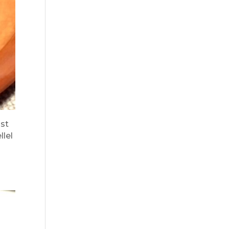
ást
llel