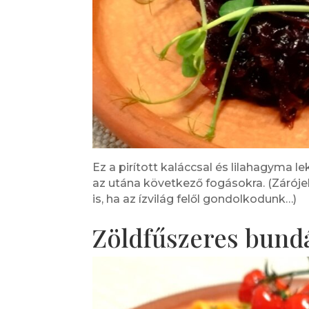
Ez a pirított kaláccsal és lilahagyma l
az utána következő fogásokra. (Zárójelb
is, ha az ízvilág felől gondolkodunk…)
Zöldfűszeres bundá