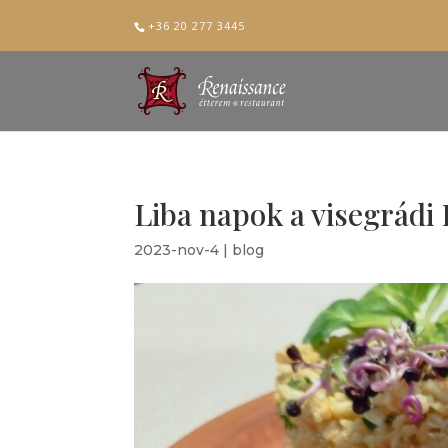
+36 20 277 3445
Liba napok a visegrádi
2023-nov-4
|
blog