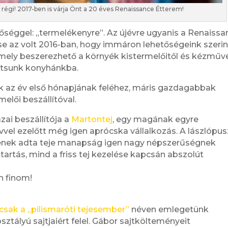
 a régi! 2017-ben is várja Önt a 20 éves Renaissance Étterem!
tőséggel: „termelékenyre”. Az újévre ugyanis a Renaissa
e az volt 2016-ban, hogy immáron lehetőségeink szerin
 mely beszerezhető a környék kistermelőitől és kézműv
lítsunk konyhánkba.
nk az év első hónapjának feléhez, máris gazdagabbak
elői beszállítóval.
zai beszállítója a
Martontej
, egy magának egyre
vel ezelőtt még igen aprócska vállalkozás. A lászlópus
enek adta teje manapság igen nagy népszerűségnek
tartás, mind a friss tej kezelése kapcsán abszolút
n finom!
!
csak a „pilismaróti tejesember”
néven emlegetünk
ztályú sajtjaiért felel. Gábor sajtkölteményeit