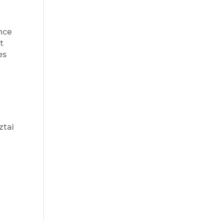
nce
t
es
ztai