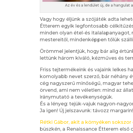
Az év és a lendület új, de a hangulat
Vagy hogy éljünk a szójáték adta lehe
Étterem egyik legfontosabb célkitűzés
minden olyan étel-és italalapanyagot,
mestereitől, mindenképpen tőlük szál
Örömmel jelentjük, hogy bár alig értü
lettünk három kiváló, kézműves és term
Friss tejtermékeink és vajaink lelkes ha
komolyabb nevet szerző, bár néhány év
cég nagyszerű minőségű, magyar teh
örvend, ami nem véletlen: mind az állat
iránymutató a tevékenységük.
És a lényeg: tejük-vajuk nagyon-nagyo
Ja igen! Új jelszavunk: távozz margarin
Rétki Gábor, akit a környéken sokszor 
büszkén, a Renaissance Étterem első os