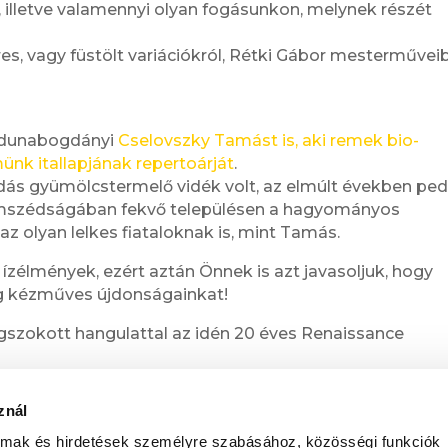
, illetve valamennyi olyan fogásunkon, melynek részét
eres, vagy füstölt variációkról, Rétki Gábor mesterművei
 dunabogdányi
Cselovszky Tamást is, aki remek bio-
ünk itallapjának repertoárját
.
s gyümölcstermelő vidék volt, az elmúlt években ped
zomszédságában fekvő településen a hagyományos
 olyan lelkes fiataloknak is, mint Tamás.
ízélmények, ezért aztán Önnek is azt javasoljuk, hogy
eg kézműves újdonságainkat!
gszokott hangulattal az idén 20 éves Renaissance
znál
bb éttermének újdonságairól – Kövessen bennünket a
almak és hirdetések személyre szabásához, közösségi funkciók