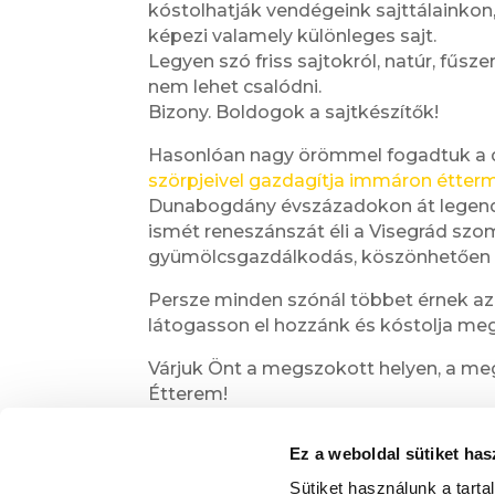
kóstolhatják vendégeink sajttálainkon
képezi valamely különleges sajt.
Legyen szó friss sajtokról, natúr, fűsz
nem lehet csalódni.
Bizony. Boldogok a sajtkészítők!
Hasonlóan nagy örömmel fogadtuk a
szörpjeivel gazdagítja immáron étterm
Dunabogdány évszázadokon át legendá
ismét reneszánszát éli a Visegrád s
gyümölcsgazdálkodás, köszönhetően az
Persze minden szónál többet érnek az 
látogasson el hozzánk és kóstolja m
Várjuk Önt a megszokott helyen, a me
Étterem!
Ez a weboldal sütiket has
Ne maradjon le Visegrád legnépszerű
Facebookon!
Sütiket használunk a tart