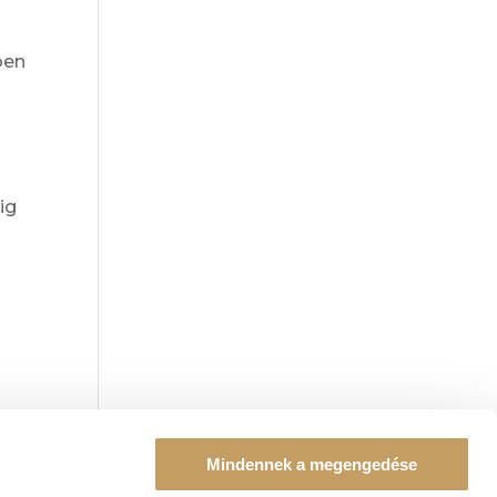
ben
ig
Mindennek a megengedése