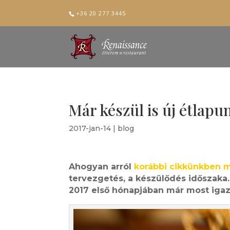
+36 20 277 3445
Már készül is új étlapu
2017-jan-14
|
blog
Ahogyan arról
korábbi cikkünkben 
tervezgetés, a készülődés időszaka
2017 első hónapjában már most iga