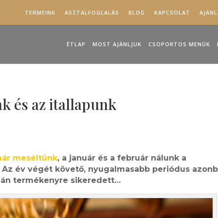
TERMEINK
ASZTALFOGLALÁS
BLOG
KAPCSOLAT
AJÁN
ÉTLAP
MOST AJÁNLJUK
CSOPORTOS MENÜK
nk és az itallapunk
már meséltünk
, a január és a február nálunk a
. Az év végét követő, nyugalmasabb periódus azon
zán termékenyre sikeredett…