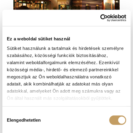
Ez a weboldal sütiket használ
Gondoljunk a csüggedt szerelmesekre
Sütiket használunk a tartalmak és hirdetések személyre
is, hiszen a január sosem volt az ő
szabásához, közösségi funkciók biztosításához,
hónapjuk…
valamint weboldalforgalmunk elemzéséhez. Ezenkívül
Ez a január valahogy nem az igazi, ha az
közösségi média-, hirdető- és elemező partnereinkkel
időjárásra gondolunk. Ilyenkor még a
megosztjuk az Ön weboldalhasználatra vonatkozó
szerelmesek is olyan szürkén, olyan
adatait, akik kombinálhatják az adatokat más olyan
bágyadtan ténferegnek munkás napból
adatokkal, amelyeket Ön adott meg számukra vagy az
munkás napba, hétvégéből hétvégébe,
Ön által használt más szolgáltatásokból gyűjtöttek.
hogy néha már nézni is rossz. Erre a
hétköznapokba bábozódásra is van
Hozzájárulás
azonban gyógyír!
Elengedhetetlen
kiválasztása
Persze nem kell itt semmiféle alkímiára