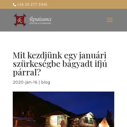
+36 20 277 3445
Mit kezdjünk egy januári
szürkeségbe bágyadt ifjú
párral?
2020-jan-16
|
blog