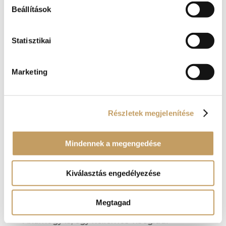
gondolni, ahogyan arra sem feltétlenül
Beállítások
gondolunk a realitás talaján, hogy
célszerűen meginvitáljuk a téli
szomorúsággal küszködő párokat egy 3
Statisztikai
hónapos kubai vakációra. Nem rossz ötlet
ugyan, de a
Reneszánsz Ajándékutalvány
Marketing
valószínűleg elérhetőbb egy fokkal…
Egyszerű a képlet: kell néha egy-egy
hétvégi nap, ami tényleg kimozdítja őket a
színtelen körforgásból, amit az ifjú léleknek
Részletek megjelenítése
a januártól február végéig tartó időszak
jelent. Egy hamisítatlan középkori lakoma,
egy romantikus délután Visegrádon, egy
Mindennek a megengedése
csodás vacsora a Renaissance Étteremben
egész biztosan hatásos. Ha pedig közelgő
Kiválasztás engedélyezése
születésnapokkal és névnapokkal is össze
lehet kötni kissé az apró ajándékot, az még
frappánsabban veszi ki magát.
Megtagad
Akárhogy is, egy kellemes visegrádi