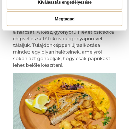
Kiválasztás engedélyezése
Megtagad
Egy igazán különleges harcsafilé
Fokhagymával és bazsalikommal pácoljuk
a harcsát. A kész, gyönyörű filéket csicsóka
chipsel és sütőtökös burgonyapürével
tálaljuk. Tulajdonképpen újraalkotása
mindez egy olyan halételnek, amelyről
sokan azt gondolják, hogy csak paprikást
lehet belőle készíteni.