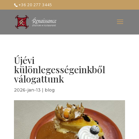
+36 20 277 3445
Újévi
különlegességeinkből
válogattunk
2026-jan-13
|
blog