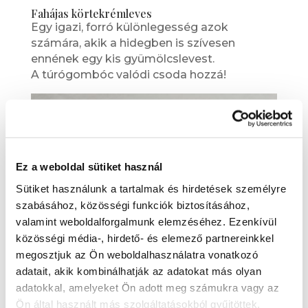
Fahájas körtekrémleves
Egy igazi, forró különlegesség azok
számára, akik a hidegben is szívesen
ennének egy kis gyümölcslevest.
A túrógombóc valódi csoda hozzá!
Ez a weboldal sütiket használ
Sütiket használunk a tartalmak és hirdetések személyre
szabásához, közösségi funkciók biztosításához,
valamint weboldalforgalmunk elemzéséhez. Ezenkívül
közösségi média-, hirdető- és elemező partnereinkkel
megosztjuk az Ön weboldalhasználatra vonatkozó
adatait, akik kombinálhatják az adatokat más olyan
adatokkal, amelyeket Ön adott meg számukra vagy az
Szűzérmék kakukkfüves nudlival
Ön által használt más szolgáltatásokból gyűjtöttek.