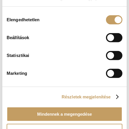
Házi, kakukkfüves nudlival és fűszeres, sült
kelkáposztával tálalt, baconös szűzérméink
Hozzájárulás
könnyed formában segítenek engedni a
Elengedhetetlen
kiválasztása
kísértésnek, s vezetnek vissza bennünket a
nagy decemberi evések utáni január eleji
óvatosságot követően a húsok világába.
Beállítások
Remek kis utazás.
Statisztikai
Marketing
Részletek megjelenítése
Mindennek a megengedése