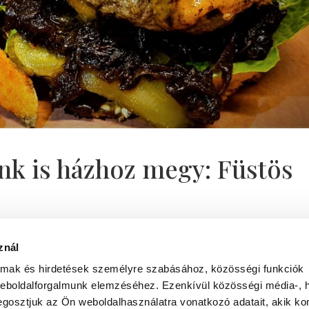
k is házhoz megy: Füstös
znál
ilyen is az igazán komoly burger, most örömmel ajánljuk
Vigyázat! Már az illata is rabul ejt! Füstölt Szarvas Burgerün
almak és hirdetések személyre szabásához, közösségi funkciók
bbi időben a...
weboldalforgalmunk elemzéséhez. Ezenkívül közösségi média-, h
gosztjuk az Ön weboldalhasználatra vonatkozó adatait, akik ko