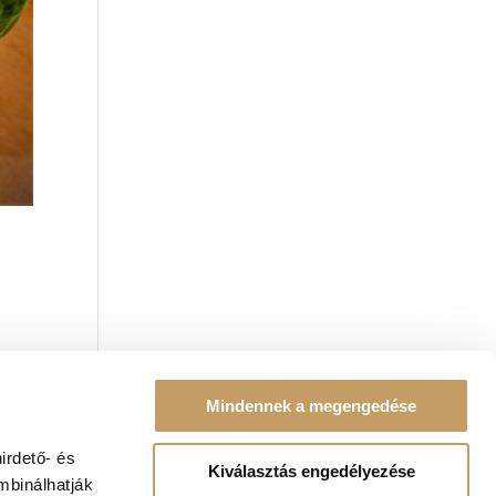
Mindennek a megengedése
k
irdető- és
Kiválasztás engedélyezése
mbinálhatják