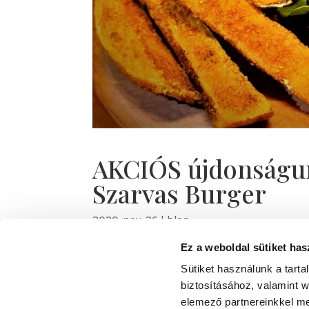
AKCIÓS újdonságun
Szarvas Burger
2020-nov-26
|
blog
Ez a weboldal sütiket has
Mivel jól tudjuk, hogy Te is rájöttél már, m
figyelmedbe heti burgerkülönlegességünket. 
Sütiket használunk a tart
annak az eredménye, hogy séfünknek az utó
biztosításához, valamint 
elemező partnereinkkel me