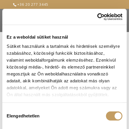
+36 20 277 3445
Ez a weboldal sütiket használ
Sütiket használunk a tartalmak és hirdetések személyre
szabásához, közösségi funkciók biztosításához,
valamint weboldalforgalmunk elemzéséhez. Ezenkívül
közösségi média-, hirdető- és elemező partnereinkkel
megosztjuk az Ön weboldalhasználatra vonatkozó
adatait, akik kombinálhatják az adatokat más olyan
adatokkal, amelyeket Ön adott meg számukra vagy az
Ön által használt más szolgáltatásokból gyűjtöttek.
Hozzájárulás
Elengedhetetlen
kiválasztása
Mátyás király kedvenc sültjei tálon (akár 4 főre