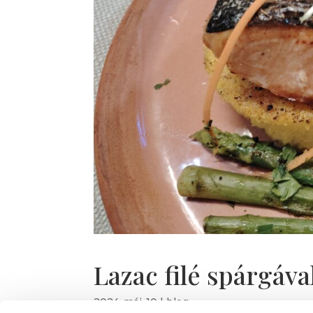
Lazac filé spárgáva
2024-máj-10
|
blog