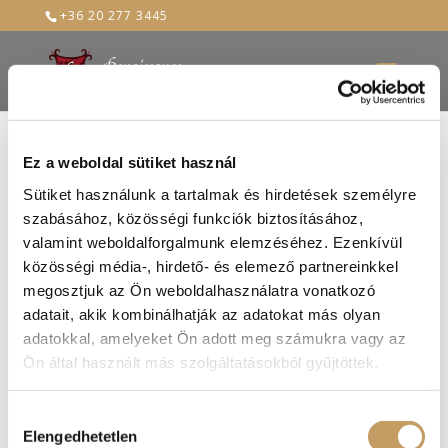
+36 20 277 3445
Ez a weboldal sütiket használ
Sütiket használunk a tartalmak és hirdetések személyre
szabásához, közösségi funkciók biztosításához,
valamint weboldalforgalmunk elemzéséhez. Ezenkívül
közösségi média-, hirdető- és elemező partnereinkkel
megosztjuk az Ön weboldalhasználatra vonatkozó
adatait, akik kombinálhatják az adatokat más olyan
adatokkal, amelyeket Ön adott meg számukra vagy az
Ön által használt más szolgáltatásokból gyűjtöttek.
Hozzájárulás
Elengedhetetlen
kiválasztása