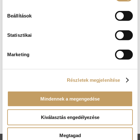
Nézzük, séfünk mi mindennel készült
Beállítások
decemberre!
2024-nov-26
|
blog
Statisztikai
A Renaissance Étterem decemberi ajánlatai
között ismét helyet kapott számos
különlegesség, amelya az év egyéb
Marketing
periódusaiban nem csupán nálunk, de más
éttermekben sem igazán szerepel a kínálatban.
Gesztenyés krémes, tonhaltatár, ínyenc
harcsapaprikás…...
Részletek megjelenítése
Mindennek a megengedése
Kosár
Nincsenek termékek a kosárban.
Kiválasztás engedélyezése
Megtagad