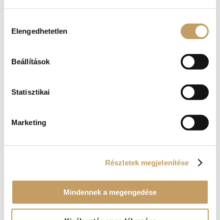
Hozzájárulás
Elengedhetetlen
kiválasztása
A Renaissance Étterem decemberi ajánlatából
Beállítások
2021-dec-3
|
blog
,
Uncategorized @hu
Statisztikai
Eljött végre a várva várt december, melyre
természetesen kiválóbbnál kiválóbb fogásokkal
készült lelkes séfünk. És persze mi más is
Marketing
képviseltethetné magát királyhoz méltó
eleganciával és fondorlattal, mint a hal! Lazacfilé
zöldség metélttel, cikóriával, bazsalikomos...
Részletek megjelenítése
Mindennek a megengedése