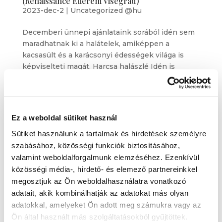
(Renaissance Étterem Visegrád)
2023-dec-2
|
Uncategorized @hu
Decemberi ünnepi ajánlataink sorából idén sem
maradhatnak ki a halátelek, amiképpen a
kacsasült és a karácsonyi édességek világa is
képviselteti magát. Harcsa halászlé Idén is
különleges recepttel készültünk. Egy remek
korhely harcsa halászlét kóstolhattok meg
savanyú...
Ez a weboldal sütiket használ
Sütiket használunk a tartalmak és hirdetések személyre
szabásához, közösségi funkciók biztosításához,
valamint weboldalforgalmunk elemzéséhez. Ezenkívül
közösségi média-, hirdető- és elemező partnereinkkel
megosztjuk az Ön weboldalhasználatra vonatkozó
adatait, akik kombinálhatják az adatokat más olyan
adatokkal, amelyeket Ön adott meg számukra vagy az
Ön által használt más szolgáltatásokból gyűjtöttek.