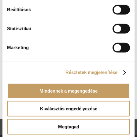
Beállítások
Karácsonyi vacsora a Renaissance Étteremből
2020-dec-16
|
blog
Statisztikai
December 24-én, 25-én és 26-án is
rendelhetőek a már ismert fogásaink mellett
karácsonyi ételkülönlegességeink, melyek között
Marketing
hidegtálak, klasszikus sültek és persze halászlé
is helyet kapott. Ezúttal nincs kedved az egész
karácsonyt és a megelőző napokat...
Részletek megjelenítése
Kosár
Mindennek a megengedése
Nincsenek termékek a kosárban.
Kiválasztás engedélyezése
Megtagad
ÁSZF
Adatkezelési tájékoztató