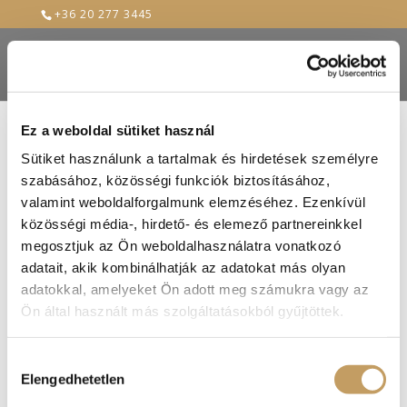
+36 20 277 3445
Ez a weboldal sütiket használ
Sütiket használunk a tartalmak és hirdetések személyre
szabásához, közösségi funkciók biztosításához,
valamint weboldalforgalmunk elemzéséhez. Ezenkívül
közösségi média-, hirdető- és elemező partnereinkkel
megosztjuk az Ön weboldalhasználatra vonatkozó
adatait, akik kombinálhatják az adatokat más olyan
adatokkal, amelyeket Ön adott meg számukra vagy az
Ön által használt más szolgáltatásokból gyűjtöttek.
Hozzájárulás
Elengedhetetlen
kiválasztása