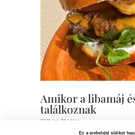
Amikor a libamáj 
találkoznak
2021-jan-29
|
blog
Ez a weboldal sütiket has
Hol máshol is történhetne meg mindez, mi