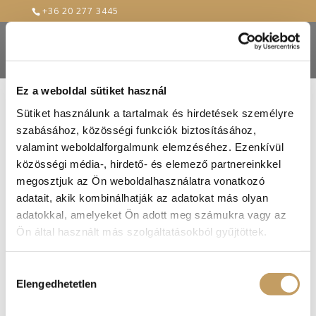
+36 20 277 3445
Ez a weboldal sütiket használ
Sütiket használunk a tartalmak és hirdetések személyre
szabásához, közösségi funkciók biztosításához,
valamint weboldalforgalmunk elemzéséhez. Ezenkívül
közösségi média-, hirdető- és elemező partnereinkkel
megosztjuk az Ön weboldalhasználatra vonatkozó
adatait, akik kombinálhatják az adatokat más olyan
adatokkal, amelyeket Ön adott meg számukra vagy az
Ön által használt más szolgáltatásokból gyűjtöttek.
Hozzájárulás
Elengedhetetlen
kiválasztása
Idén is lesz Renaissance Szilveszter – Válts