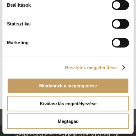
jegyet most!
Beállítások
2025-nov-26
|
blog
Idén is megtartjuk a mára igazi hagyománnyá lett
Statisztikai
szilveszteri mulatságot a visegrádi Renaissance
Étteremben! Zenél az Aranyalma Páros, őrült
Marketing
színházi élménnyel szórakoztat a Bolondos
Középkort felelevenítő Dudás Csanád és Pék-
Dudás Zsuzsi, aztán átmegyünk együtt a...
Részletek megjelenítése
Kosár
Mindennek a megengedése
Nincsenek termékek a kosárban.
Kiválasztás engedélyezése
ÁSZF
Adatkezelési tájékoztató
Megtagad
RENAISSANCE ÉTTEREM © 2018. MINDEN JOG