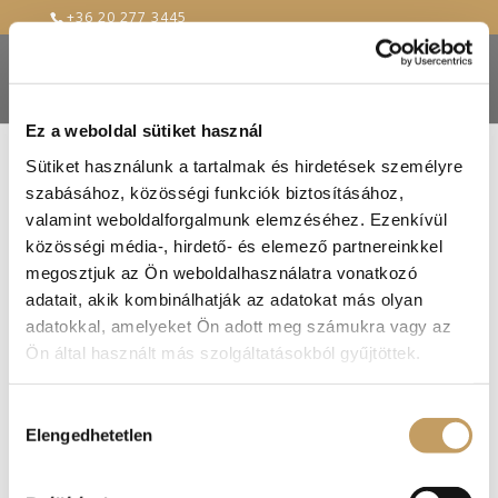
+36 20 277 3445
Ez a weboldal sütiket használ
Sütiket használunk a tartalmak és hirdetések személyre
szabásához, közösségi funkciók biztosításához,
valamint weboldalforgalmunk elemzéséhez. Ezenkívül
közösségi média-, hirdető- és elemező partnereinkkel
megosztjuk az Ön weboldalhasználatra vonatkozó
adatait, akik kombinálhatják az adatokat más olyan
adatokkal, amelyeket Ön adott meg számukra vagy az
Ön által használt más szolgáltatásokból gyűjtöttek.
Hozzájárulás
Elengedhetetlen
kiválasztása
Szilveszterezz idén is a visegrádi Renaissance
Étteremben!