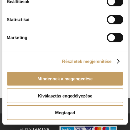
2024-nov-11
|
blog
Beállítások
Búcsúztassuk együtt az óévet Visegrádon, egy
Statisztikai
rendhagyó és különleges szilveszteri
mulatsággal a reneszánsz bűvöletében… Egy
biztos: ilyen szilveszteri party nincs másik az
Marketing
országban, de ez nem is annyira meglepő, ha
ismerjük a szervező Renaissance Étterem...
Részletek megjelenítése
Kosár
Nincsenek termékek a kosárban.
Mindennek a megengedése
Kiválasztás engedélyezése
ÁSZF
Adatkezelési tájékoztató
Megtagad
RENAISSANCE ÉTTEREM © 2018. MINDEN JOG
FENNTARTVA.