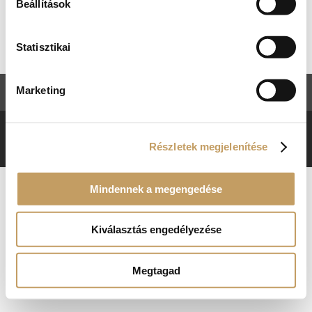
Kosár
Beállítások
Nincsenek termékek a kosárban.
Statisztikai
Marketing
ÁSZF
Adatkezelési tájékoztató
RENAISSANCE ÉTTEREM © 2018. MINDEN JOG
Részletek megjelenítése
FENNTARTVA.
Mindennek a megengedése
Kiválasztás engedélyezése
Megtagad