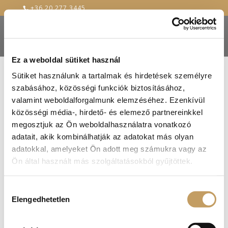
+36 20 277 3445
Ez a weboldal sütiket használ
Sütiket használunk a tartalmak és hirdetések személyre
szabásához, közösségi funkciók biztosításához,
Családi/baráti összejövetelek a Renaissance
valamint weboldalforgalmunk elemzéséhez. Ezenkívül
Étteremben
közösségi média-, hirdető- és elemező partnereinkkel
2017-jún-2
|
blog
megosztjuk az Ön weboldalhasználatra vonatkozó
Éttermünk alapfilozófiája szerint arra törekszünk,
adatait, akik kombinálhatják az adatokat más olyan
hogy nálunk valóban minden vendégünk otthon
adatokkal, amelyeket Ön adott meg számukra vagy az
érezze magát. Akár a szó legszorosabb
Ön által használt más szolgáltatásokból gyűjtöttek.
értelmében is! A Renaissance Étteremben már a
kezdetekkor is kiemelt figyelemmel igyekeztünk
Hozzájárulás
olyan légkört teremteni, melyben a nagyobb...
Elengedhetetlen
kiválasztása