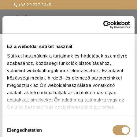
+36 20 277 3445
Ez a weboldal sütiket használ
Sütiket használunk a tartalmak és hirdetések személyre
szabásához, közösségi funkciók biztosításához,
valamint weboldalforgalmunk elemzéséhez. Ezenkívül
közösségi média-, hirdető- és elemező partnereinkkel
megosztjuk az Ön weboldalhasználatra vonatkozó
adatait, akik kombinálhatják az adatokat más olyan
adatokkal, amelyeket Ön adott meg számukra vagy az
Ön által használt más szolgáltatásokból gyűjtöttek.
Hozzájárulás
Elengedhetetlen
kiválasztása