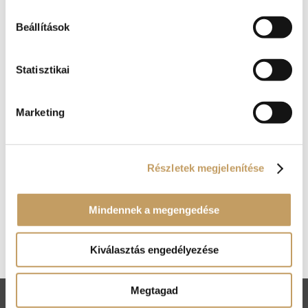
A Renaissance Étterem legújabb napi ajánlataiból
Beállítások
válogattunk
2025-okt-21
|
blog
Statisztikai
Minden hangulatában, mindne színében és
mindne ízében itt van az ősz. Nézzük meg,
konyhánk főnökének kreativitása miképpen
Marketing
fordul át őszibe a legszebb évszak ihletettsége
nyomán. Malacragu cipóban Egy klasszikus, amit
Németországban és Ausztriában is oly nagy...
Részletek megjelenítése
Kosár
Mindennek a megengedése
Nincsenek termékek a kosárban.
Kiválasztás engedélyezése
Megtagad
ÁSZF
Adatkezelési tájékoztató