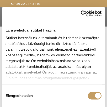
+36 20 277 3445
Ez a weboldal sütiket használ
Sütiket használunk a tartalmak és hirdetések személyre
szabásához, közösségi funkciók biztosításához,
20 éves a Renaissance Étterem – Egy épület
újjászületése
valamint weboldalforgalmunk elemzéséhez. Ezenkívül
2017-máj-17
|
blog
közösségi média-, hirdető- és elemező partnereinkkel
megosztjuk az Ön weboldalhasználatra vonatkozó
Cikksorozatunk első részében az idén 20 éves
adatait, akik kombinálhatják az adatokat más olyan
Renaissance Étterem elődjéről meséltünk
adatokkal, amelyeket Ön adott meg számukra vagy az
Önöknek. Most visszautazunk két évtizedet,
Ön által használt más szolgáltatásokból gyűjtöttek.
hogy felelevenítsük az új téglák elhelyezésének
első pillanatait. Az egykori, szebb időket látott
Hozzájárulás
Vár Étterem a kilencvenes évek közepére...
Elengedhetetlen
kiválasztása