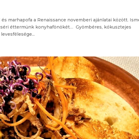
 és marhapofa a Renaissance novemberi ajánlatai között. Ism
 dicséri éttermünk konyhafönökét… Gyömbéres, kókusztejes
evesfélesége...