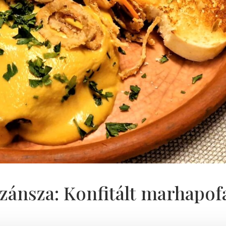
zánsza: Konfitált marhapof