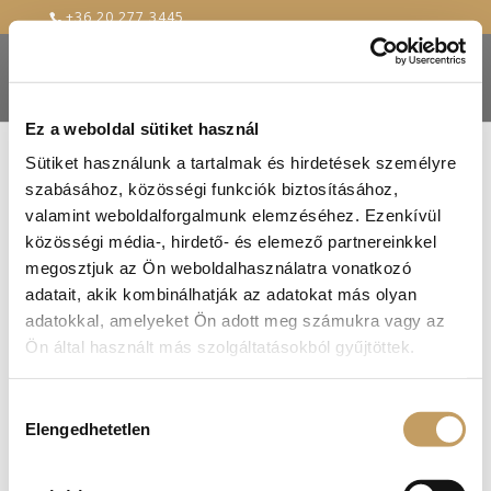
+36 20 277 3445
Ez a weboldal sütiket használ
Sütiket használunk a tartalmak és hirdetések személyre
szabásához, közösségi funkciók biztosításához,
valamint weboldalforgalmunk elemzéséhez. Ezenkívül
közösségi média-, hirdető- és elemező partnereinkkel
megosztjuk az Ön weboldalhasználatra vonatkozó
adatait, akik kombinálhatják az adatokat más olyan
adatokkal, amelyeket Ön adott meg számukra vagy az
Ön által használt más szolgáltatásokból gyűjtöttek.
Hozzájárulás
Sertésszűz érmék batáta ropogóssal és füstös
Elengedhetetlen
körtemártással
kiválasztása
2020-okt-30
|
blog