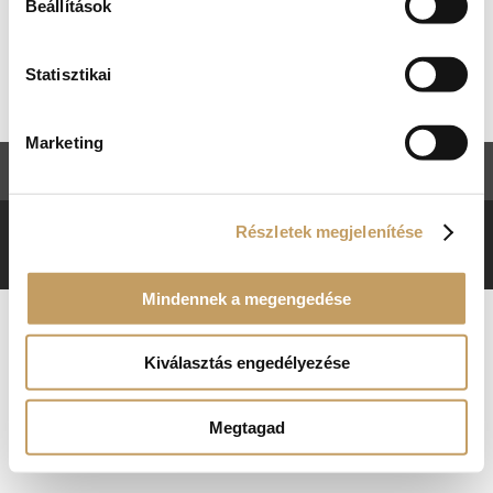
Beállítások
Kosár
Nincsenek termékek a kosárban.
Statisztikai
Marketing
ÁSZF
Adatkezelési tájékoztató
Részletek megjelenítése
RENAISSANCE ÉTTEREM © 2018. MINDEN JOG
FENNTARTVA.
Mindennek a megengedése
Kiválasztás engedélyezése
Megtagad