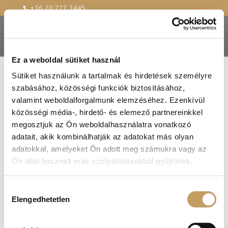
+36 20 277 3445
Ez a weboldal sütiket használ
Sütiket használunk a tartalmak és hirdetések személyre
szabásához, közösségi funkciók biztosításához,
Receptek a középkorból – „Jer, immár nyúljunk
valamint weboldalforgalmunk elemzéséhez. Ezenkívül
az malaczokhoz”
közösségi média-, hirdető- és elemező partnereinkkel
2016-nov-25
|
blog
megosztjuk az Ön weboldalhasználatra vonatkozó
Ha középkori életérzés, akkor malacsütés. Lelki
adatait, akik kombinálhatják az adatokat más olyan
szemeink előtt egész biztosan meglátjuk a
adatokkal, amelyeket Ön adott meg számukra vagy az
nyárson forgatott malacot, ha szóba kerül a
Ön által használt más szolgáltatásokból gyűjtöttek.
középkor, vagy épp középkori receptekről,
étkekről gondolkodunk. A Szakács Tudomány
Hozzájárulás
természetesen ezt az izgalmas területet is
Elengedhetetlen
kiválasztása
érinti....