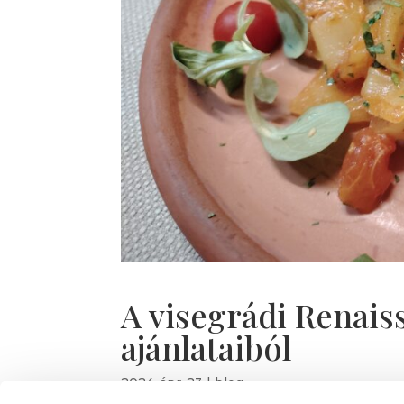
A visegrádi Renais
ajánlataiból
2024-ápr-23
|
blog