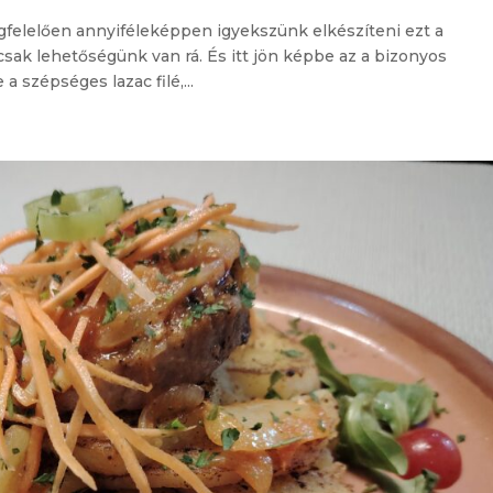
gfelelően annyiféleképpen igyekszünk elkészíteni ezt a
sak lehetőségünk van rá. És itt jön képbe az a bizonyos
 szépséges lazac filé,...