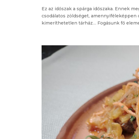
Ez az időszak a spárga időszaka. Ennek me
csodálatos zöldséget, amennyiféleképpen c
kimeríthetetlen tárház… Fogásunk fő eleme a