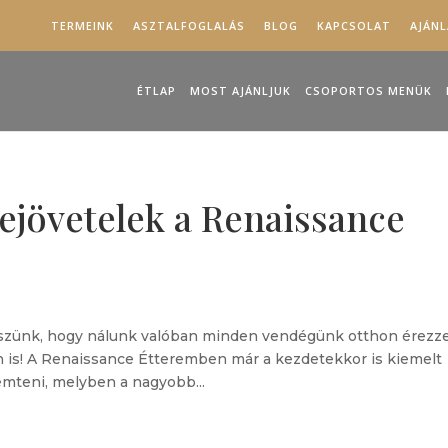
TERMEINK
ASZTALFOGLALÁS
BLOG
KAPCSOLAT
AJÁN
ÉTLAP
MOST AJÁNLJUK
CSOPORTOS MENÜK
zejövetelek a Renaissance
rekszünk, hogy nálunk valóban minden vendégünk otthon érezz
 is! A Renaissance Étteremben már a kezdetekkor is kiemelt
emteni, melyben a nagyobb...