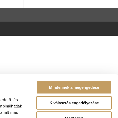
Mindennek a megengedése
irdető- és
Kiválasztás engedélyezése
mbinálhatják
sznált más