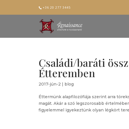
+36 20 277 3445
Családi/baráti öss
Étteremben
2017-jún-2
|
blog
Éttermünk alapfilozófiája szerint arra tö
magát. Akár a szó legszorosabb értelmében
figyelemmel igyekeztünk olyan légkört ter