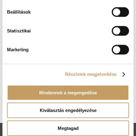
Egy tökéletes pontyhalászlé ponty filével,
Beállítások
visegrádi módra
2022-dec-19
|
blog
Statisztikai
Jó szokásunkhoz híven idén decemberben is
felvettük séfünk isteni finom pontyhalászlé
receptjét különleges ajánlataink sorába. Nem túl
Marketing
sok mindent lehet kihúzni a konyhafőnökből a
receptet illetően, hiszen itt is egy olyan fogásról
van szó, melynek elkészítése bár...
Részletek megjelenítése
Kosár
Mindennek a megengedése
Nincsenek termékek a kosárban.
Kiválasztás engedélyezése
Megtagad
ÁSZF
Adatkezelési tájékoztató