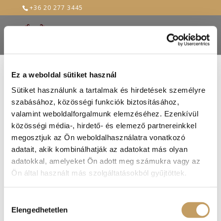
+36 20 277 3445
Ez a weboldal sütiket használ
Sütiket használunk a tartalmak és hirdetések személyre
szabásához, közösségi funkciók biztosításához,
valamint weboldalforgalmunk elemzéséhez. Ezenkívül
közösségi média-, hirdető- és elemező partnereinkkel
megosztjuk az Ön weboldalhasználatra vonatkozó
adatait, akik kombinálhatják az adatokat más olyan
adatokkal, amelyeket Ön adott meg számukra vagy az
Ön által használt más szolgáltatásokból gyűjtöttek.
Hozzájárulás
Elengedhetetlen
kiválasztása