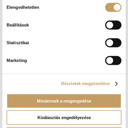
Hozzájárulás
Elengedhetetlen
kiválasztása
Beállítások
Statisztikai
A Renaissance Étterem őszi finomságaiból
2021-okt-1
|
blog
Marketing
Vitathatatlanul és visszafordíthatatlanul ősz lett.
Ó, mennyi rakoncátlan toldalék… Van, aki
csendes magányába temetkezik, van, aki keresi
már a Kőszívű ember fiait tavaly ilyenkorról, s
Részletek megjelenítése
vannak, akik megindulnak felfedezni az őszi
erdőt. Alábbi gondolataink...
Mindennek a megengedése
Kiválasztás engedélyezése