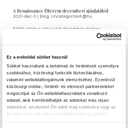
A Renaissance Étterem decemberi ajánlatából
2021-dec-3
|
blog
,
Uncategorized @hu
Eljött végre a várva várt december, melyre
természetesen kiválóbbnál kiválóbb fogásokkal
készült lelkes séfünk. És persze mi más is
képviseltethetné magát királyhoz méltó
eleganciával és fondorlattal, mint a hal! Lazacfilé
Ez a weboldal sütiket használ
zöldség metélttel, cikóriával, bazsalikomos...
Sütiket használunk a tartalmak és hirdetések személyre
szabásához, közösségi funkciók biztosításához,
valamint weboldalforgalmunk elemzéséhez. Ezenkívül
közösségi média-, hirdető- és elemező partnereinkkel
megosztjuk az Ön weboldalhasználatra vonatkozó
adatait, akik kombinálhatják az adatokat más olyan
adatokkal, amelyeket Ön adott meg számukra vagy az
Ön által használt más szolgáltatásokból gyűjtöttek.