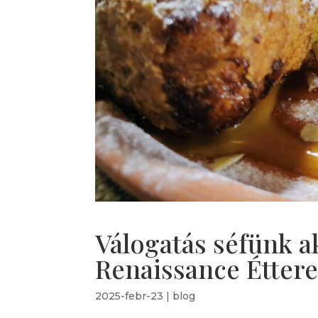
Válogatás séfünk ak
Renaissance Étter
2025-febr-23
|
blog