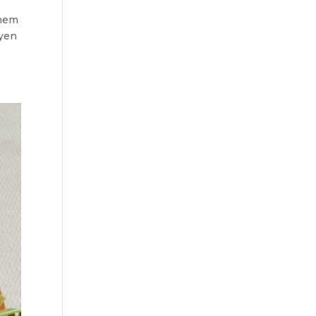
 nem
lyen