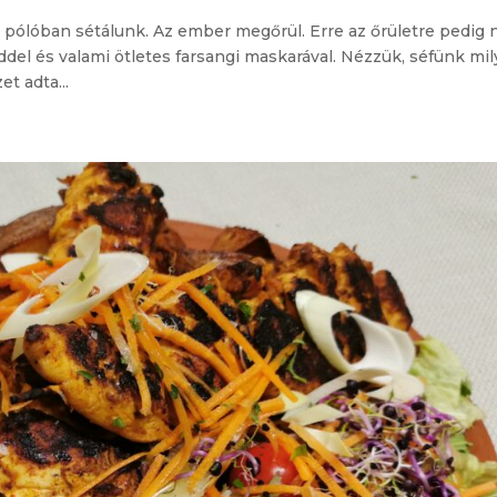
n pólóban sétálunk. Az ember megőrül. Erre az őrületre pedig
del és valami ötletes farsangi maskarával. Nézzük, séfünk mi
t adta...