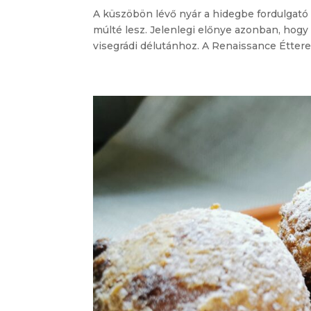
A küszöbön lévő nyár a hidegbe fordulgató t
múlté lesz. Jelenlegi előnye azonban, hogy 
visegrádi délutánhoz. A Renaissance Étterem