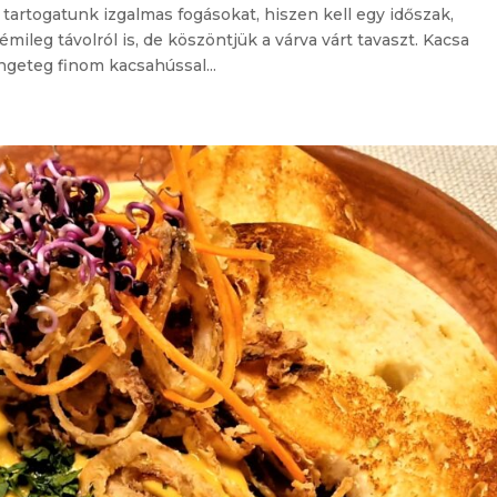
 tartogatunk izgalmas fogásokat, hiszen kell egy időszak,
ileg távolról is, de köszöntjük a várva várt tavaszt. Kacsa
geteg finom kacsahússal...