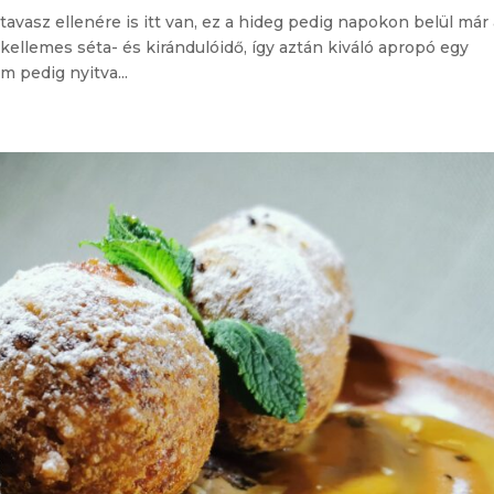
avasz ellenére is itt van, ez a hideg pedig napokon belül már
kellemes séta- és kirándulóidő, így aztán kiváló apropó egy
 pedig nyitva...