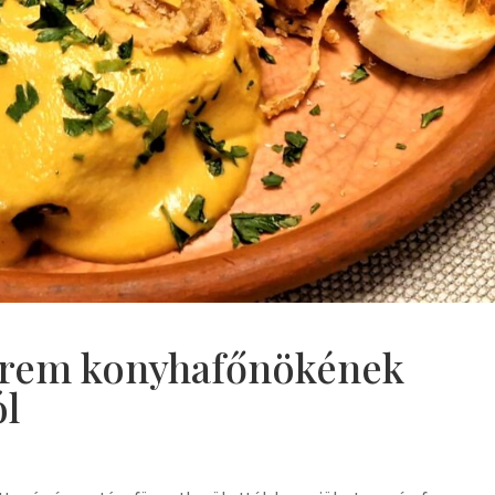
erem konyhafőnökének
ól