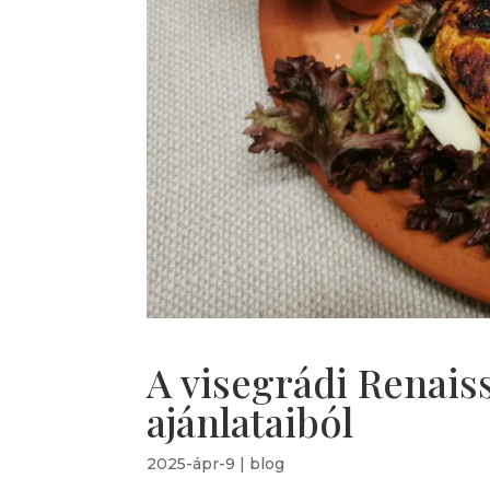
A visegrádi Renais
ajánlataiból
2025-ápr-9
|
blog