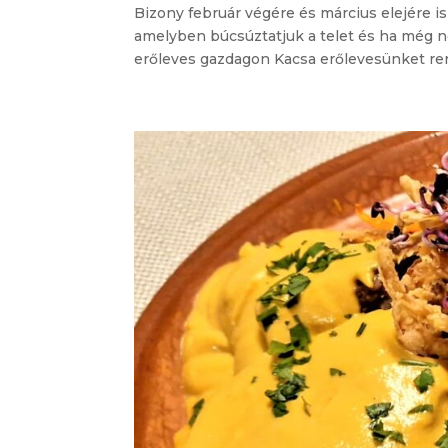
Bizony február végére és március elejére is
amelyben búcsúztatjuk a telet és ha még ném
erőleves gazdagon Kacsa erőlevesünket ren