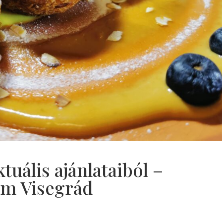
tuális ajánlataiból –
em Visegrád