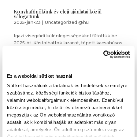
Konyhafőnökünk év eleji ajánlatai közül
válogattunk
2025-jan-23
|
Uncategorized @hu
Igazi visegrádi különlegességekkel fűtöttük be
2025-öt. Kóstolhattok lazacot, tépett kacsahúsos
levest, de erdei gombás, isteni tarját is…
Édesburgonya-krémleves tépett kacsahússal
Januárban odahaza is gyakori vendég a
batátaleves, azonban étteremben ritkán...
Ez a weboldal sütiket használ
Sütiket használunk a tartalmak és hirdetések személyre
szabásához, közösségi funkciók biztosításához,
valamint weboldalforgalmunk elemzéséhez. Ezenkívül
közösségi média-, hirdető- és elemező partnereinkkel
megosztjuk az Ön weboldalhasználatra vonatkozó
adatait, akik kombinálhatják az adatokat más olyan
adatokkal, amelyeket Ön adott meg számukra vagy az
Ön által használt más szolgáltatásokból gyűjtöttek.