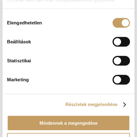
Hozzájárulás
Elengedhetetlen
kiválasztása
Beállítások
A Renaissance Étterem decemberi ajánlatából
2021-dec-3
|
blog
,
Uncategorized @hu
Statisztikai
Eljött végre a várva várt december, melyre
természetesen kiválóbbnál kiválóbb fogásokkal
Marketing
készült lelkes séfünk. És persze mi más is
képviseltethetné magát királyhoz méltó
eleganciával és fondorlattal, mint a hal! Lazacfilé
zöldség metélttel, cikóriával, bazsalikomos...
Részletek megjelenítése
Mindennek a megengedése