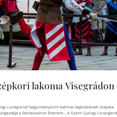
özépkori lakoma Visegrádon
yörgy Lovagrend hagyományőrző katonai tagozatának csapata
a házigazdája a Renaissance Étterem… A Szent György Lovargen