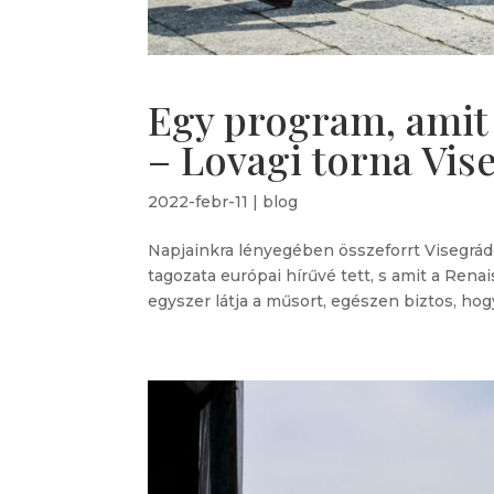
Egy program, amit ú
– Lovagi torna Vi
2022-febr-11
|
blog
Napjainkra lényegében összeforrt Visegrá
tagozata európai hírűvé tett, s amit a Ren
egyszer látja a műsort, egészen biztos, hog