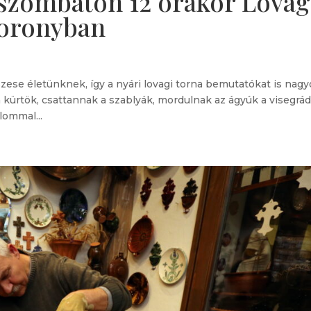
 szombaton 12 órakor Lovag
toronyban
zese életünknek, így a nyári lovagi torna bemutatókat is nag
 kürtök, csattannak a szablyák, mordulnak az ágyúk a visegrád
lommal...