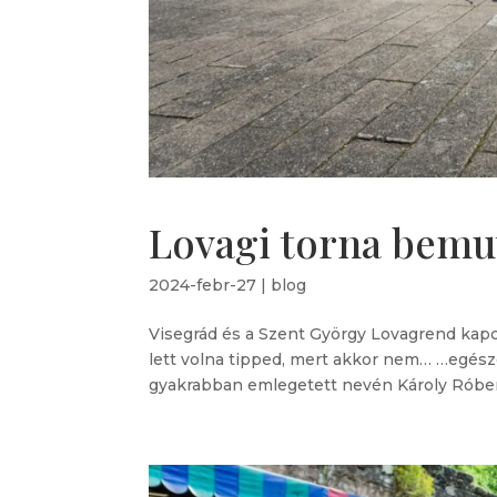
Lovagi torna bemu
2024-febr-27
|
blog
Visegrád és a Szent György Lovagrend kapcs
lett volna tipped, mert akkor nem… …egészen
gyakrabban emlegetett nevén Károly Róbert