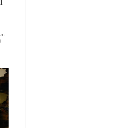
i
yon
i