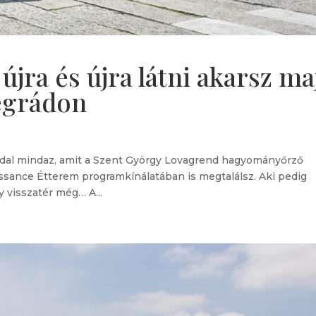
jra és újra látni akarsz ma
segrádon
ddal mindaz, amit a Szent György Lovagrend hagyományőrző
aissance Étterem programkínálatában is megtalálsz. Aki pedig
y visszatér még… A...