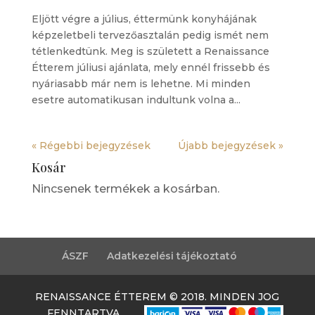
Eljött végre a július, éttermünk konyhájának
képzeletbeli tervezőasztalán pedig ismét nem
tétlenkedtünk. Meg is született a Renaissance
Étterem júliusi ajánlata, mely ennél frissebb és
nyáriasabb már nem is lehetne. Mi minden
esetre automatikusan indultunk volna a...
« Régebbi bejegyzések
Újabb bejegyzések »
Kosár
Nincsenek termékek a kosárban.
ÁSZF
Adatkezelési tájékoztató
RENAISSANCE ÉTTEREM © 2018. MINDEN JOG
FENNTARTVA.