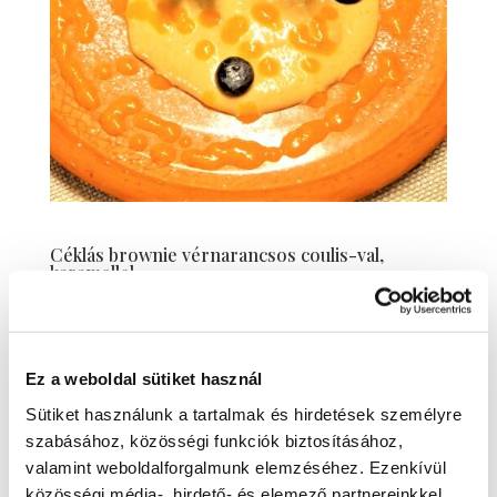
Céklás brownie vérnarancsos coulis-val,
karamellel
2023-febr-9
|
blog
Különleges desszertjeink sorából is kiemelkedik
év eleji brownie különlegességünk! Érdemes
Ez a weboldal sütiket használ
megkóstolni még ma, hiszen már csak péntekig,
Sütiket használunk a tartalmak és hirdetések személyre
azaz február 10-ig szerepel étlapunkon… A
szabásához, közösségi funkciók biztosításához,
Renaissance Étterem étlapján gyakran találni
valamint weboldalforgalmunk elemzéséhez. Ezenkívül
állandó repertoárunk mellett séfünk...
közösségi média-, hirdető- és elemező partnereinkkel