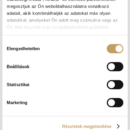
megosztjuk az Ön weboldalhasználatra vonatkozó
adatait, akik kombinálhatják az adatokat más olyan
adatokkal, amelyeket Ön adott meg számukra vagy az
Ön által használt más szolgáltatásokból gyűjtöttek.
Hozzájárulás
Elengedhetetlen
kiválasztása
Beállítások
Statisztikai
Ősz. A krémlevesek évszaka..
2021-szept-16
|
blog
Marketing
Egy hűvösebbre forduló, de nagyon kellemes
őszi délutánon, a jóleső séta után nincs is
finomabb egy isteni krémlevesnél. Forró,
ínycsiklandó és minden hangulatában
Részletek megjelenítése