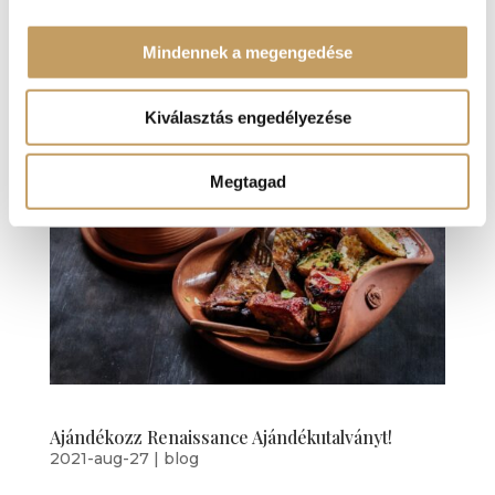
egyszerűen maga az ősz! A Renaissance Étterem
étlapján mindig is szerepelt egy olyan étel,
Mindennek a megengedése
melynek...
Kiválasztás engedélyezése
Megtagad
Ajándékozz Renaissance Ajándékutalványt!
2021-aug-27
|
blog