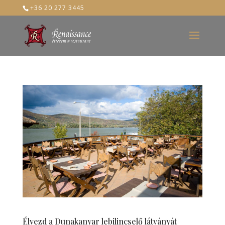
+36 20 277 3445
Élvezd a Dunakanyar lebilincselő látványát