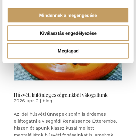
Mindennek a megengedése
Kiválasztás engedélyezése
Megtagad
Húsvéti különlegességeinkből válogattunk
2026-ápr-2
|
blog
Az idei húsvéti ünnepek során is érdemes
ellátogatni a visegrádi Renaissance Étterembe,
hiszen étlapunk klasszikusai mellett
megtaláljátok húsvéti fogásainkat is, amelyek