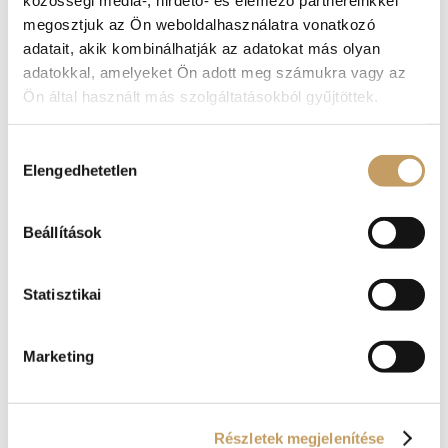
megosztjuk az Ön weboldalhasználatra vonatkozó
adatait, akik kombinálhatják az adatokat más olyan
adatokkal, amelyeket Ön adott meg számukra vagy az
Ön által használt más szolgáltatásokból gyűjtöttek.
Hozzájárulás
Elengedhetetlen
kiválasztása
Válogatás a Renaissance Étterem júniusi
ajánlataiból
2026-jún-10
|
blog
Beállítások
Íme hát, beköszöntött a nyár. Lehet, hogy ebben
Statisztikai
a formában, ahogyan a hőmérő informál
bennüket, csak júliusra vártuk, erről azonban
magát a nyarat senki sem értesítette, így mi is
Marketing
reagáltunk a nagy melegre. Ez nem csupán
abban merül ki, hogy gyönyörű, Dunára néző...
Részletek megjelenítése