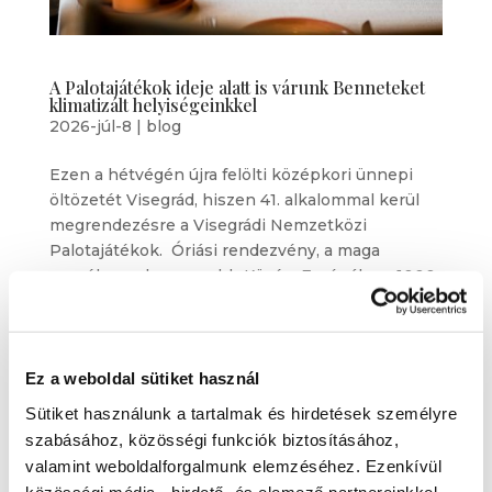
A Palotajátékok ideje alatt is várunk Benneteket
klimatizált helyiségeinkkel
2026-júl-8
|
blog
Ezen a hétvégén újra felölti középkori ünnepi
öltözetét Visegrád, hiszen 41. alkalommal kerül
megrendezésre a Visegrádi Nemzetközi
Palotajátékok. Óriási rendezvény, a maga
nemében a legnagyobb Közép-Európában. 1000-
nél is több kosztümös fellépő, sok tucat...
Ez a weboldal sütiket használ
Sütiket használunk a tartalmak és hirdetések személyre
szabásához, közösségi funkciók biztosításához,
valamint weboldalforgalmunk elemzéséhez. Ezenkívül
közösségi média-, hirdető- és elemező partnereinkkel